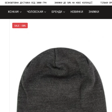
БЕЗКОШТОВНА ДОСТАВКА ВІД 3000 ГРН
ЗНИЖКИ ДО 50% НА НОВІ КОЛЕКЦІЇ
ТІЛЬКИ ОРИГІН
ЖІНКАМ
ЧОЛОВІКАМ
БРЕНДИ
НОВИНКИ
ЗНИЖКИ
SALE -50%