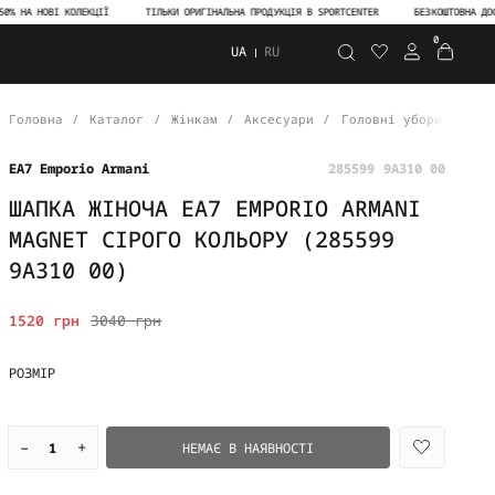
НА НОВІ КОЛЕКЦІЇ
ТІЛЬКИ ОРИГІНАЛЬНА ПРОДУКЦІЯ В SPORTCENTER
БЕЗКОШТОВНА ДОСТАВ
0
UA
RU
Пошук
Головна
Каталог
Жінкам
Аксесуари
Головні убори
Шап
EA7 Emporio Armani
285599 9A310 00
ШАПКА ЖІНОЧА EA7 EMPORIO ARMANI
MAGNET СІРОГО КОЛЬОРУ (285599
9A310 00)
1520 грн
3040 грн
РОЗМІР
–
+
НЕМАЄ В НАЯВНОСТІ