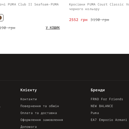
очі PUMA Club II Seafoam-PUMA
Кросівки PUMA Court Classic V
чорного кольору
2552 грн
3190 грн
190 грн
У КОШИК
Клієнту
Бренди
Контакти
FRND For Friends
і
Повернення та обмін
NEW BALANCE
Оплата та доставка
Puma
Оформлення замовлення
EA7 Emporio Armani
Допомога