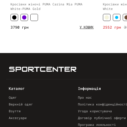
Кросівки жіночі PUMA Carina Mia PUMA
Кросівки жін
White-PUMA Gold
White
3790 грн
2552 грн
3
У КОШИК
Каталог
Інформація
Одяг
Про нас
Верхній одяг
Політика конфіденційност
Взуття
Угода користувача
Аксесуари
Договір публічної оферти
Програма лояльності