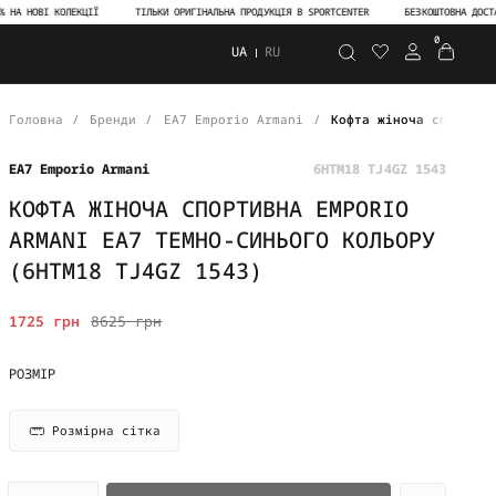
НОВІ КОЛЕКЦІЇ
ТІЛЬКИ ОРИГІНАЛЬНА ПРОДУКЦІЯ В SPORTCENTER
БЕЗКОШТОВНА ДОСТАВКА 
0
UA
RU
Пошук
Головна
Бренди
EA7 Emporio Armani
Кофта жіноча спортивн
EA7 Emporio Armani
6HTM18 TJ4GZ 1543
КОФТА ЖІНОЧА СПОРТИВНА EMPORIO
ARMANI EA7 ТЕМНО-СИНЬОГО КОЛЬОРУ
(6HTM18 TJ4GZ 1543)
1725 грн
8625 грн
РОЗМІР
Розмірна сітка