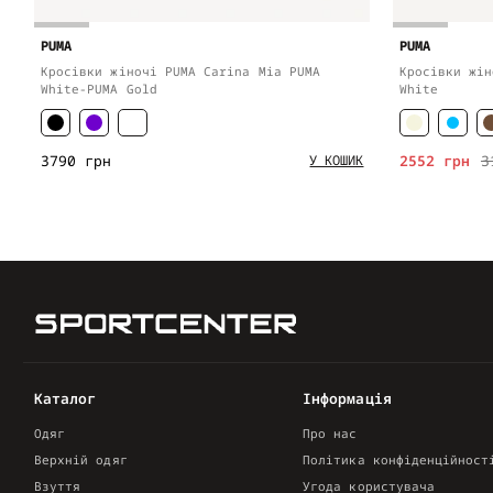
PUMA
PUMA
Кросівки жіночі PUMA Carina Mia PUMA
Кросівки жін
White-PUMA Gold
White
3790 грн
2552 грн
3
У КОШИК
Каталог
Інформація
Одяг
Про нас
Верхній одяг
Політика конфіденційност
Взуття
Угода користувача