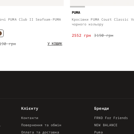
PUMA
очі PUMA Club II Seafoam-PUMA
Кросівки PUMA Court Classic V
чорного кольору
2552 грн
3190 грн
190 грн
У КОШИК
Клієнту
Бренди
Контакти
FRND For Friends
і
Повернення та обмін
NEW BALANCE
Оплата та доставка
Puma