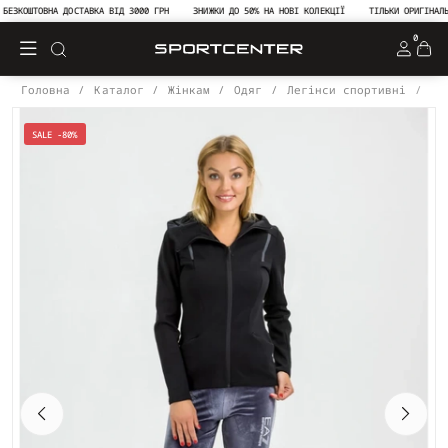
ЕЗКОШТОВНА ДОСТАВКА ВІД 3000 ГРН
ЗНИЖКИ ДО 50% НА НОВІ КОЛЕКЦІЇ
ТІЛЬКИ ОРИГІНАЛЬН
0
Головна
Каталог
Жінкам
Одяг
Легінси спортивні
Ле
SALE -80%