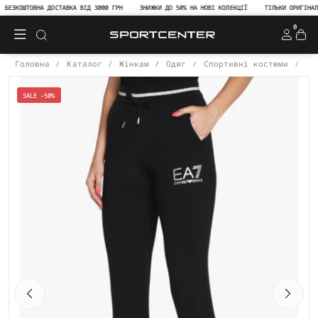
БЕЗКОШТОВНА ДОСТАВКА ВІД 3000 ГРН
ЗНИЖКИ ДО 50% НА НОВІ КОЛЕКЦІЇ
ТІЛЬКИ ОРИГІНАЛЬН
0
Головна
Каталог
Жінкам
Одяг
Спортивні костюми
Сп
SALE -50%