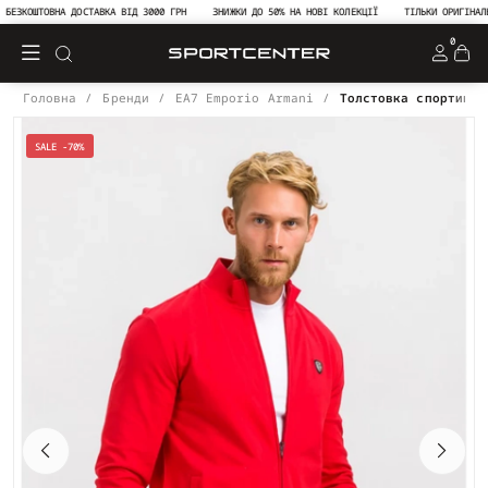
ЕЗКОШТОВНА ДОСТАВКА ВІД 3000 ГРН
ЗНИЖКИ ДО 50% НА НОВІ КОЛЕКЦІЇ
ТІЛЬКИ ОРИГІНАЛЬН
0
Головна
Бренди
EA7 Emporio Armani
Толстовка спортивна
SALE -70%