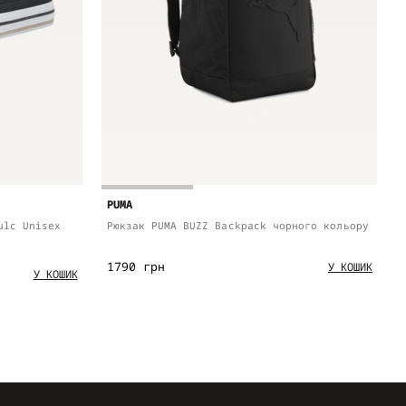
PUMA
ulc Unisex
Рюкзак PUMA BUZZ Backpack чорного кольору
1790 грн
У КОШИК
У КОШИК