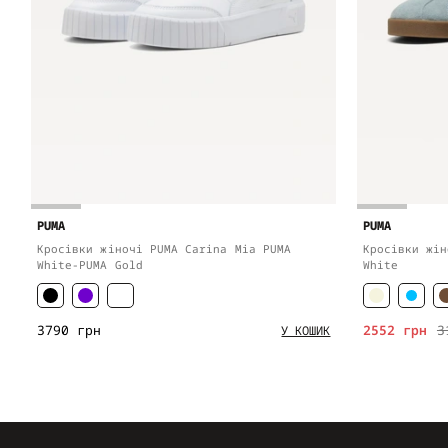
PUMA
PUMA
Кросівки жіночі PUMA Carina Mia PUMA
Кросівки жін
White-PUMA Gold
White
3790 грн
2552 грн
3
У КОШИК