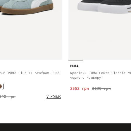
PUMA
очі PUMA Club II Seafoam-PUMA
Кросівки PUMA Court Classic V
чорного кольору
2552 грн
3190 грн
190 грн
У КОШИК