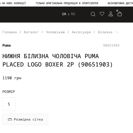
ОВІ КОЛЕКЦІЇ
ТІЛЬКИ ОРИГІНАЛЬНА ПРОДУКЦІЯ В SPORTCENTER
БЕЗКОШТОВНА ДОСТАВКА В
0
UA
RU
Пошук
Головна
Каталог
Чоловікам
Аксесуари
Білизна та шкарп
Puma
90651903
НИЖНЯ БІЛИЗНА ЧОЛОВІЧА PUMA
PLACED LOGO BOXER 2P (90651903)
1190 грн
РОЗМІР
S
Розмірна сітка