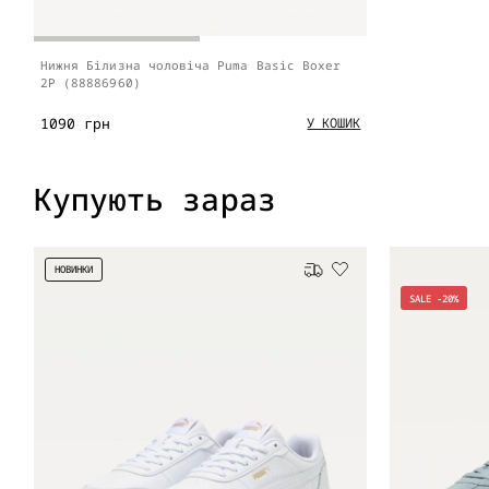
Нижня Білизна чоловіча Puma Basic Boxer
2P (88886960)
1090 грн
У КОШИК
Купують зараз
НОВИНКИ
Безкоштовна доставка
SALE -20%