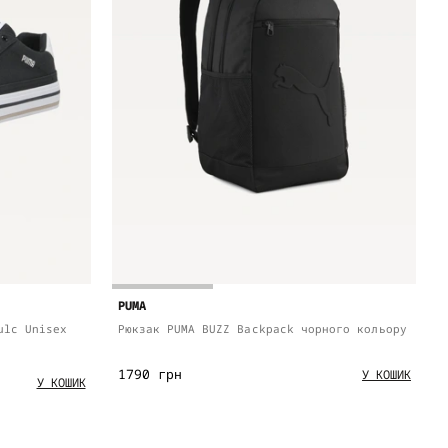
PUMA
ulc Unisex
Рюкзак PUMA BUZZ Backpack чорного кольору
1790 грн
У КОШИК
У КОШИК