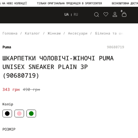
ОВІ КОЛЕКЦІЇ
ТІЛЬКИ ОРИГІНАЛЬНА ПРОДУКЦІЯ В SPORTCENTER
БЕЗКОШТОВНА ДОСТАВКА В
0
UA
RU
Пошук
Головна
Каталог
Жінкам
Аксесуари
Білизна та шкарпетк
Puma
90680719
ШКАРПЕТКИ ЧОЛОВІЧІ-ЖІНОЧІ PUMA
UNISEX SNEAKER PLAIN 3P
(90680719)
343 грн
490 грн
Колір
РОЗМІР