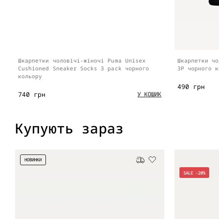
Шкарпетки чоловічі-жіночі Puma Unisex
Шкарпетки чо
Cushioned Sneaker Socks 3 pack чорного
3P чорного к
кольору
490 грн
740 грн
У КОШИК
Купують зараз
НОВИНКИ
Безкоштовна доставка
SALE -20%