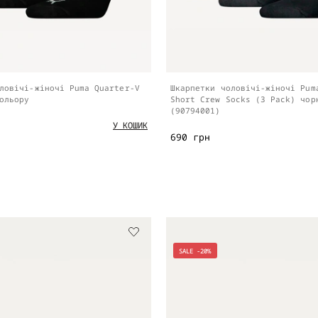
ловічі-жіночі Puma Quarter-V
Шкарпетки чоловічі-жіночі Pum
ольору
Short Crew Socks (3 Pack) чор
(90794001)
У КОШИК
690 грн
SALE -20%