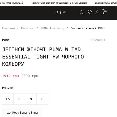
ОВІ КОЛЕКЦІЇ
ТІЛЬКИ ОРИГІНАЛЬНА ПРОДУКЦІЯ В SPORTCENTER
БЕЗКОШТОВНА ДОСТАВКА В
0
UA
RU
Пошук
Головна
Каталог
PUMA Training
Легінси жіночі PUMA W TAD
Puma
52590001
ЛЕГІНСИ ЖІНОЧІ PUMA W TAD
ESSENTIAL TIGHT HW ЧОРНОГО
КОЛЬОРУ
1912 грн
2390 грн
РОЗМІР
XS
S
M
L
Розмірна сітка