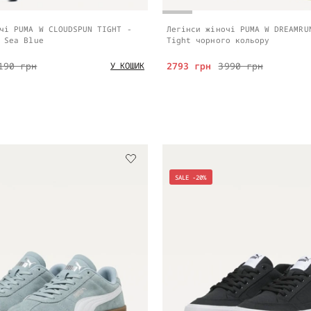
чі PUMA W CLOUDSPUN TIGHT -
Легінси жіночі PUMA W DREAMRU
 Sea Blue
Tight чорного кольору
190 грн
2793 грн
3990 грн
У КОШИК
SALE -20%