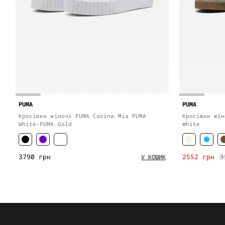
PUMA
PUMA
Кросівки жіночі PUMA Carina Mia PUMA
Кросівки жін
White-PUMA Gold
White
3790 грн
2552 грн
3
У КОШИК