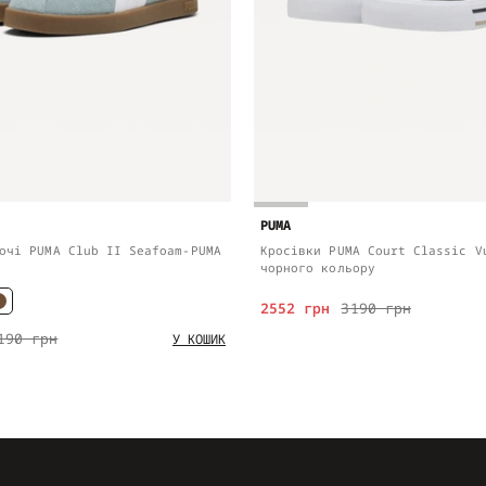
PUMA
очі PUMA Club II Seafoam-PUMA
Кросівки PUMA Court Classic V
чорного кольору
2552 грн
3190 грн
190 грн
У КОШИК