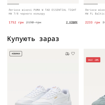
Легінси жіночі PUMA W TAD ESSENTIAL TIGHT
Легінси жіно
HW 7/8 чорного кольору
HW FL Baltic
1752 грн
2190 грн
2233 грн
3
У КОШИК
Купують зараз
НОВИНКИ
Безкоштовна доставка
SALE -20%