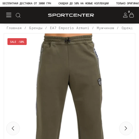
БЕСПЛАТНАЯ ДОСТАВКА ОТ 3000 ГРН
СКИДКИ ДО 50% НА НОВЫЕ КОЛЛЕКЦИИ
ТОЛЬКО ОРИГИНАЛЬ
0
Главная
Бренды
EA7 Emporio Armani
Мужчинам
Одежда
SALE -50%