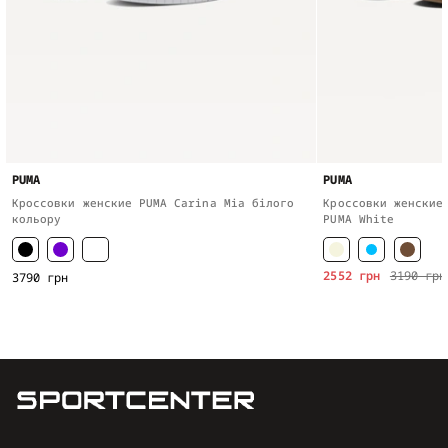
PUMA
PUMA
Кроссовки женские PUMA Carina Mia білого
Кроссовки женские
кольору
PUMA White
2552 грн
3190 грн
3790 грн