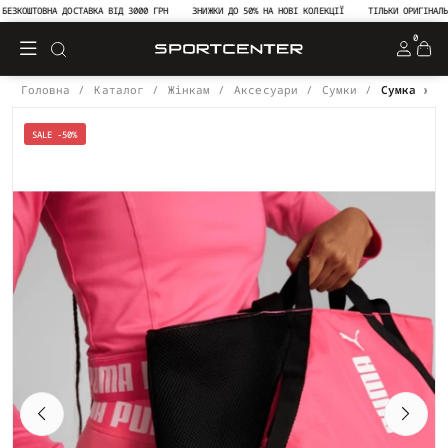
ЗКОШТОВНА ДОСТАВКА ВІД 3000 ГРН
ЗНИЖКИ ДО 50% НА НОВІ КОЛЕКЦІЇ
ТІЛЬКИ ОРИГІНАЛЬНА 
0
Головна
Каталог
Жінкам
Аксесуари
Сумки
Сумка жін
SALE -50%