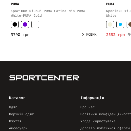
PUMA
PUMA
Кросівки жіночі PUMA Carina Mia PUMA
Кросівки жін
White-PUMA Gold
White
3790 грн
2552 грн
3
У КОШИК
Каталог
Інформація
Одяг
Про нас
Верхній одяг
Політика конфіденційност
Взуття
Угода користувача
Аксесуари
Договір публічної оферти