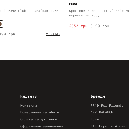
PUMA
очі PUMA Club II Seafoam-PUMA
Кросівки PUMA Court Classic V
чорного кольору
2552 грн
3190 грн
190 грн
У КОШИК
Клієнту
Бренди
Контакти
FRND For Friends
і
Повернення та обмін
NEW BALANCE
Оплата та доставка
Puma
Оформлення замовлення
EA7 Emporio Armani