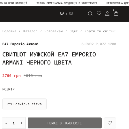
А НОВІ КОЛЕКЦІЇ
ТІЛЬКИ ОРИГІНАЛЬНА ПРОДУКЦІЯ В SPORTCENTER
БЕЗКОШТОВНА ДОСТАВК
0
UA
RU
Пошук
Головна
Каталог
Чоловікам
Одяг
Кофти та світшоти
С
EA7 Emporio Armani
6LPM92 PJ07Z 1200
СВИТШОТ МУЖСКОЙ EA7 EMPORIO
ARMANI ЧЕРНОГО ЦВЕТА
2766 грн
4610 грн
РОЗМІР
Розмірна сітка
–
+
НЕМАЄ В НАЯВНОСТІ