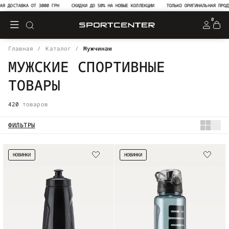
ТАВКА ОТ 3000 ГРН
СКИДКИ ДО 50% НА НОВЫЕ КОЛЛЕКЦИИ
ТОЛЬКО ОРИГИНАЛЬНАЯ ПРОДУКЦИЯ 
0
Главная
Каталог
Мужчинам
МУЖСКИЕ СПОРТИВНЫЕ
ТОВАРЫ
420
товаров
ФИЛЬТРЫ
НОВИНКИ
НОВИНКИ