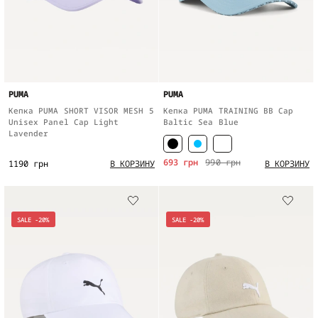
PUMA
PUMA
Кепка PUMA SHORT VISOR MESH 5
Кепка PUMA TRAINING BB Cap
Unisex Panel Cap Light
Baltic Sea Blue
Lavender
693 грн
990 грн
1190 грн
В КОРЗИНУ
В КОРЗИНУ
SALE -20%
SALE -20%