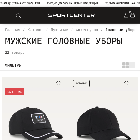
ДОСТАВКА ОТ 3000 ГРН
СКИДКИ ДО 50% НА НОВЫЕ КОЛЛЕКЦИИ
ТОЛЬКО ОРИГИНАЛЬНАЯ ПРОДУКЦ
0
Главная
Каталог
Мужчинам
Аксессуары
Головные уборы
МУЖСКИЕ ГОЛОВНЫЕ УБОРЫ
33
товара
ФИЛЬТРЫ
НОВИНКИ
SALE -30%