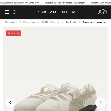
ЕСПЛАТНАЯ ДОСТАВКА ОТ 3000 ГРН
СКИДКИ ДО 50% НА НОВЫЕ КОЛЛЕКЦИИ
ТОЛЬКО ОРИГИНАЛЬН
0
Главная
Каталог
PUMA Campaign Ballet
Балетки женские 
SALE -20%