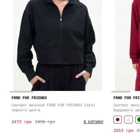
FRND FOR FRIENDS
FRND FOR FRI
Свитшот женский FRND FOR FRIENDS Carol
Свитшот женс
черного цвета
бордового цв
2472 грн
3090 грн
В КОРЗИНУ
2653 грн
3