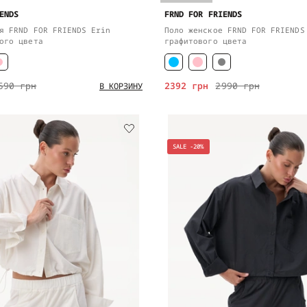
ENDS
FRND FOR FRIENDS
я FRND FOR FRIENDS Erin
Поло женское FRND FOR FRIENDS
ого цвета
графитового цвета
590 грн
2392 грн
2990 грн
В КОРЗИНУ
SALE -20%