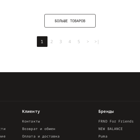
БОЛЬШЕ ТОВАРОВ
1
2
3
4
5
>
>|
Клиенту
Бренды
Контакты
FRND For Friends
сти
Возврат и обмен
NEW BALANCE
ние
Оплата и доставка
Puma