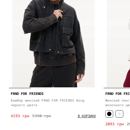
FRND FOR FRIENDS
FRND FOR FRI
Бомбер женский FRND FOR FRIENDS Wing
Женский лонг
черного цвета
молочного цв
4193 грн
5990 грн
В КОРЗИНУ
2093 грн
2