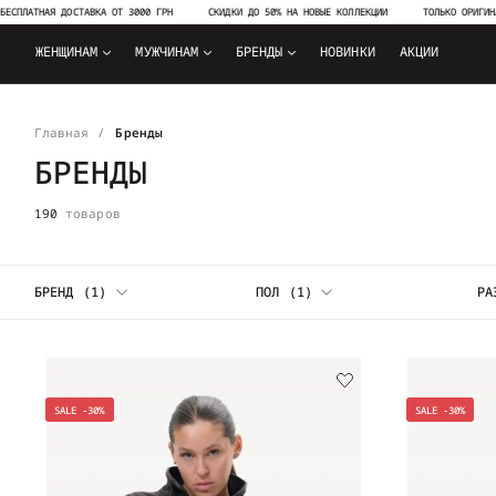
 ДОСТАВКА ОТ 3000 ГРН
СКИДКИ ДО 50% НА НОВЫЕ КОЛЛЕКЦИИ
ТОЛЬКО ОРИГИНАЛЬНАЯ ПРО
ЖЕНЩИНАМ
МУЖЧИНАМ
БРЕНДЫ
НОВИНКИ
АКЦИИ
Главная
Бренды
БРЕНДЫ
190
товаров
БРЕНД
(1)
ПОЛ
(1)
РА
SALE -30%
SALE -30%