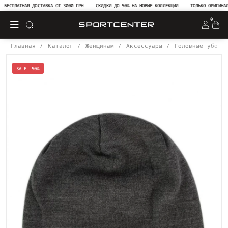
БЕСПЛАТНАЯ ДОСТАВКА ОТ 3000 ГРН
СКИДКИ ДО 50% НА НОВЫЕ КОЛЛЕКЦИИ
ТОЛЬКО ОРИГИНАЛЬН
0
Главная
Каталог
Женщинам
Аксессуары
Головные уборы
SALE -50%