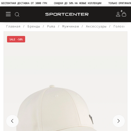
ЕСПЛАТНАЯ ДОСТАВКА ОТ 3000 ГРН
СКИДКИ ДО 50% НА НОВЫЕ КОЛЛЕКЦИИ
ТОЛЬКО ОРИГИНАЛЬН
0
Главная
Бренды
Puma
Мужчинам
Аксессуары
Головные
SALE -50%