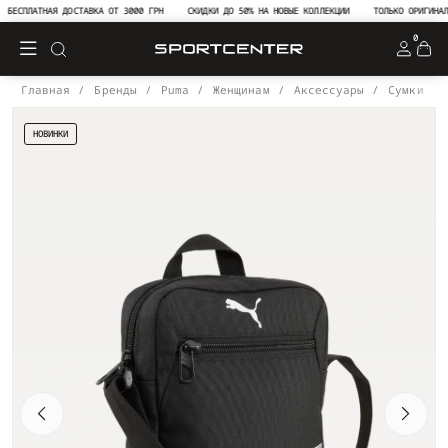
БЕСПЛАТНАЯ ДОСТАВКА ОТ 3000 ГРН
СКИДКИ ДО 50% НА НОВЫЕ КОЛЛЕКЦИИ
ТОЛЬКО ОРИГИНАЛЬ
0
Главная
Бренды
Puma
Женщинам
Аксессуары
Сумки
НОВИНКИ