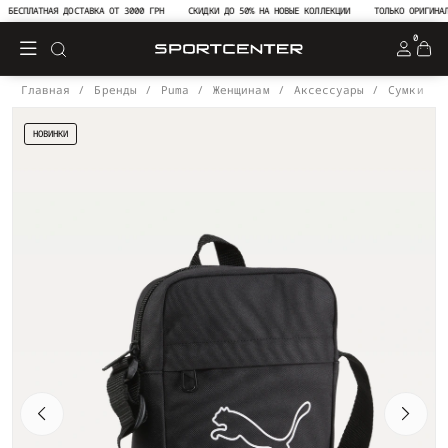
ЕСПЛАТНАЯ ДОСТАВКА ОТ 3000 ГРН
СКИДКИ ДО 50% НА НОВЫЕ КОЛЛЕКЦИИ
ТОЛЬКО ОРИГИНАЛЬН
0
Главная
Бренды
Puma
Женщинам
Аксессуары
Сумки
НОВИНКИ