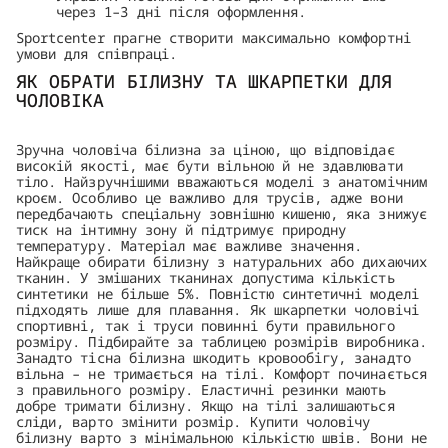
через 1–3 дні після оформлення.
Sportcenter прагне створити максимально комфортні
умови для співпраці.
ЯК ОБРАТИ БІЛИЗНУ ТА ШКАРПЕТКИ ДЛЯ
ЧОЛОВІКА
Зручна чоловіча білизна за ціною, що відповідає
високій якості, має бути вільною й не здавлювати
тіло. Найзручнішими вважаються моделі з анатомічним
кроєм. Особливо це важливо для трусів, адже вони
передбачають спеціальну зовнішню кишеню, яка знижує
тиск на інтимну зону й підтримує природну
температуру. Матеріал має важливе значення.
Найкраще обирати білизну з натуральних або дихаючих
тканин. У змішаних тканинах допустима кількість
синтетики не більше 5%. Повністю синтетичні моделі
підходять лише для плавання. Як шкарпетки чоловічі
спортивні, так і труси повинні бути правильного
розміру. Підбирайте за таблицею розмірів виробника.
Занадто тісна білизна шкодить кровообігу, занадто
вільна – не тримається на тілі. Комфорт починається
з правильного розміру. Еластичні резинки мають
добре тримати білизну. Якщо на тілі залишаються
сліди, варто змінити розмір. Купити чоловічу
білизну варто з мінімальною кількістю швів. Вони не