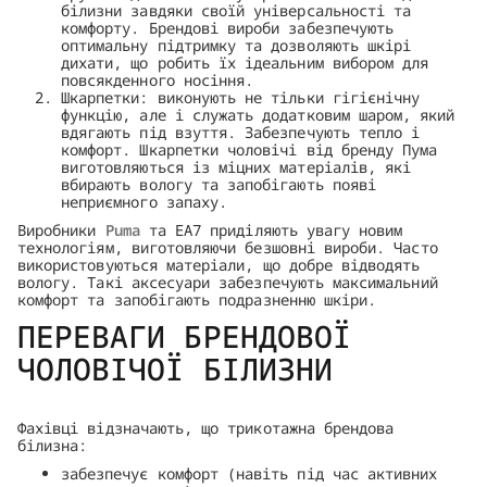
білизни завдяки своїй універсальності та
комфорту. Брендові вироби забезпечують
оптимальну підтримку та дозволяють шкірі
дихати, що робить їх ідеальним вибором для
повсякденного носіння.
Шкарпетки: виконують не тільки гігієнічну
функцію, але і служать додатковим шаром, який
вдягають під взуття. Забезпечують тепло і
комфорт. Шкарпетки чоловічі від бренду Пума
виготовляються із міцних матеріалів, які
вбирають вологу та запобігають появі
неприємного запаху.
Виробники
Puma
та EA7 приділяють увагу новим
технологіям, виготовляючи безшовні вироби. Часто
використовуються матеріали, що добре відводять
вологу. Такі аксесуари забезпечують максимальний
комфорт та запобігають подразненню шкіри.
ПЕРЕВАГИ БРЕНДОВОЇ
ЧОЛОВІЧОЇ БІЛИЗНИ
Фахівці відзначають, що трикотажна брендова
білизна:
забезпечує комфорт (навіть під час активних