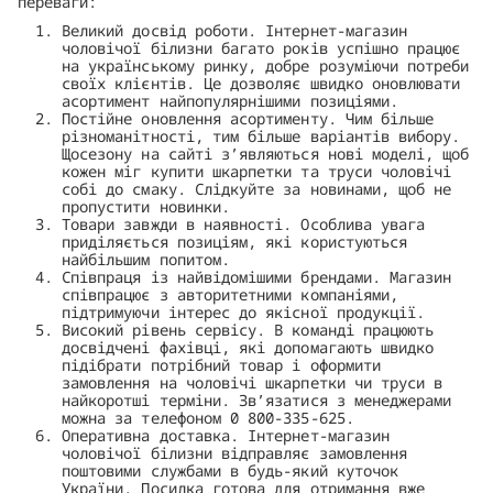
переваги:
Великий досвід роботи. Інтернет-магазин
чоловічої білизни багато років успішно працює
на українському ринку, добре розуміючи потреби
своїх клієнтів. Це дозволяє швидко оновлювати
асортимент найпопулярнішими позиціями.
Постійне оновлення асортименту. Чим більше
різноманітності, тим більше варіантів вибору.
Щосезону на сайті з’являються нові моделі, щоб
кожен міг купити шкарпетки та труси чоловічі
собі до смаку. Слідкуйте за новинами, щоб не
пропустити новинки.
Товари завжди в наявності. Особлива увага
приділяється позиціям, які користуються
найбільшим попитом.
Співпраця із найвідомішими брендами. Магазин
співпрацює з авторитетними компаніями,
підтримуючи інтерес до якісної продукції.
Високий рівень сервісу. В команді працюють
досвідчені фахівці, які допомагають швидко
підібрати потрібний товар і оформити
замовлення на чоловічі шкарпетки чи труси в
найкоротші терміни. Зв’язатися з менеджерами
можна за телефоном 0 800-335-625.
Оперативна доставка. Інтернет-магазин
чоловічої білизни відправляє замовлення
поштовими службами в будь-який куточок
України. Посилка готова для отримання вже