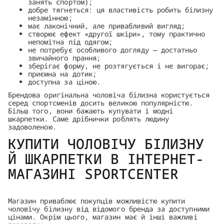
занять спортом);
добре тягнеться: ця властивість робить білизну
незамінною;
має лаконічний, але привабливий вигляд;
створює ефект «другої шкіри», тому практично
непомітна під одягом;
не потребує особливого догляду — достатньо
звичайного прання;
зберігає форму, не розтягується і не вигорає;
приємна на дотик;
доступна за ціною.
Брендова оригінальна чоловіча білизна користується
серед спортсменів досить великою популярністю.
Більш того, вони бажають купувати і модні
шкарпетки. Саме дрібнички роблять людину
задоволеною.
КУПИТИ ЧОЛОВІЧУ БІЛИЗНУ
Й ШКАРПЕТКИ В ІНТЕРНЕТ-
МАГАЗИНІ SPORTCENTER
Магазин приваблює покупців можливістю купити
чоловічу білизну від відомого бренда за доступними
цінами. Окрім цього, магазин має й інші важливі