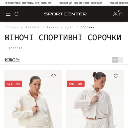
БЕЗКОШТОВНА ДОСТАВКА ВІД 3000 ГРН
ЗНИЖКИ ДО 50% НА НОВІ КОЛЕКЦІЇ
ТІЛЬКИ ОРИГІНАЛ
0
Головна
Каталог
Жінкам
Одяг
Сорочки
ЖІНОЧІ СПОРТИВНІ СОРОЧКИ
5
товарів
ФІЛЬТРИ
SALE -20%
SALE -20%