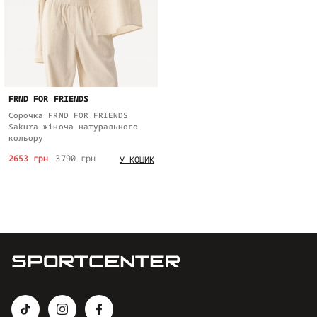
FRND FOR FRIENDS
Сорочка FRND FOR FRIENDS
Sakura жіноча натурального
кольору
2653 грн
3790 грн
У КОШИК