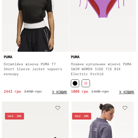
PUMA
PUMA
Олімпійка жіноча PUMA T7
Плавки купальник жіночі PUMA
Short Sleeve Jacket чорного
SWIM WOMEN SIDE TIE BIK
кольору
Electric Orchid
2443 грн
3490 грн
1008 грн
1440 грн
У КОШИК
У КОШИК
SALE -30%
SALE -20%