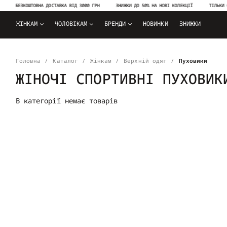
БЕЗКОШТОВНА ДОСТАВКА ВІД 3000 ГРН
ЗНИЖКИ ДО 50% НА НОВІ КОЛЕКЦІЇ
ТІЛЬКИ О
ЖІНКАМ
ЧОЛОВІКАМ
БРЕНДИ
НОВИНКИ
ЗНИЖКИ
Головна
Каталог
Жінкам
Верхній одяг
Пуховики
ЖІНОЧІ СПОРТИВНІ ПУХОВИК
В категорії немає товарів