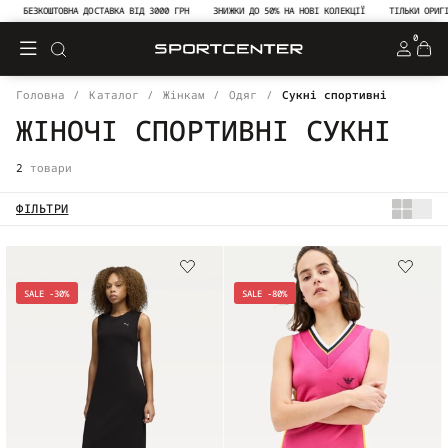
БЕЗКОШТОВНА ДОСТАВКА ВІД 3000 ГРН
ЗНИЖКИ ДО 50% НА НОВІ КОЛЕКЦІЇ
ТІЛЬКИ ОРИГІ
0
Головна
Каталог
Жінкам
Одяг
Сукні спортивні
ЖІНОЧІ СПОРТИВНІ СУКНІ
2
товари
ФІЛЬТРИ
SALE -30%
SALE -80%