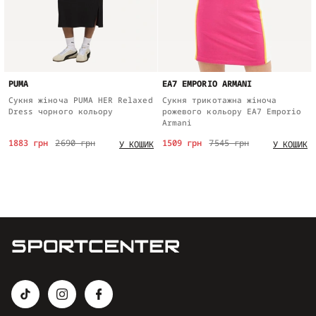
PUMA
EA7 EMPORIO ARMANI
Сукня жіноча PUMA HER Relaxed
Сукня трикотажна жіноча
Dress чорного кольору
рожевого кольору EA7 Emporio
Armani
1883 грн
2690 грн
1509 грн
7545 грн
У КОШИК
У КОШИК