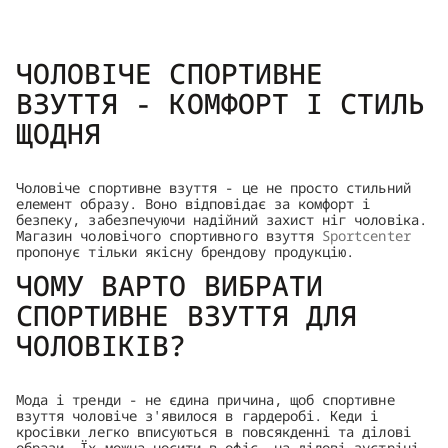
ЧОЛОВІЧЕ СПОРТИВНЕ
ВЗУТТЯ - КОМФОРТ І СТИЛЬ
ЩОДНЯ
Чоловіче спортивне взуття - це не просто стильний
елемент образу. Воно відповідає за комфорт і
безпеку, забезпечуючи надійний захист ніг чоловіка.
Магазин чоловічого спортивного взуття
Sportсenter
пропонує тільки якісну брендову продукцію.
ЧОМУ ВАРТО ВИБРАТИ
СПОРТИВНЕ ВЗУТТЯ ДЛЯ
ЧОЛОВІКІВ?
Мода і тренди - не єдина причина, щоб спортивне
взуття чоловіче з'явилося в гардеробі. Кеди і
кросівки легко вписуються в повсякденні та ділові
образи. Їх можна носити в офіс, на ділові зустрічі