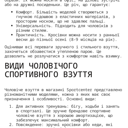
або на дружні посиденьки. Це річ, що гарантує:
Комфорт. Більшість моделей створюються з
гнучкою підошвою з еластичних матеріалів, з
просторим носком, що не здавлює пальці.
Універсальність. Підходить для чоловіків з
різним стилем.
Практичність. Кросівки можна носити з ранньої
весни до пізньої осені (8-9 місяців на рік).
Оцінивши всі переваги зручного і стильного взуття,
захочеться обзавестися утепленою парою. Це
дозволить не розлучатися з комфортом навіть взимку.
ВИДИ ЧОЛОВІЧОГО
СПОРТИВНОГО ВЗУТТЯ
Чоловіче взуття в магазині Sportсenter представлено
різноманітними моделями, кожна з яких має своє
призначення і особливості. Основні види:
Для активних тренувань: бігу, ходьби і занять
в спортзалі. Це зручне брендове спортивне
чоловіче взуття з хорошою амортизацією, що
забезпечує максимальний комфорт.
Повсякденне: зручні кросівки або кеди, які