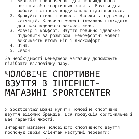
Визначте призначення. Для повсякденного
носіння або спортивних занять. Взуття для
роботи і фітнесу кардинально відрізняється.
Врахуйте стиль і модель. Залежить від смаку і
ситуацій. Класичні моделі ідеально підходять
для повсякденного використання.
Розмір і комфорт. Взуття повинно ідеально
підходити за розміром. Некомфортні моделі
викликають втому ніг і дискомфорт.
Ціна.
Сезон.
За необхідності менеджери магазину допоможуть
підібрати відповідну пару.
ЧОЛОВІЧЕ СПОРТИВНЕ
ВЗУТТЯ В ІНТЕРНЕТ-
МАГАЗИНІ SPORTСENTER
У Sportсenter можна купити чоловіче спортивне
взуття відомих брендів. Вся продукція оригінальна і
має гарантію якості.
Інтернет магазин чоловічого спортивного взуття
пропонує своїм клієнтам наступні переваги: