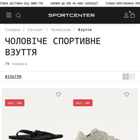
 ДОСТАВКА ВІД 3000 ГРН
ЗНИЖКИ ДО 50% НА НОВІ КОЛЕКЦІЇ
ТІЛЬКИ ОРИГІНАЛЬНА ПРОДУКЦІ
0
Головна
Каталог
Чоловікам
Взуття
ЧОЛОВІЧЕ СПОРТИВНЕ
ВЗУТТЯ
79
товарів
ФІЛЬТРИ
SALE -30%
SALE -50%