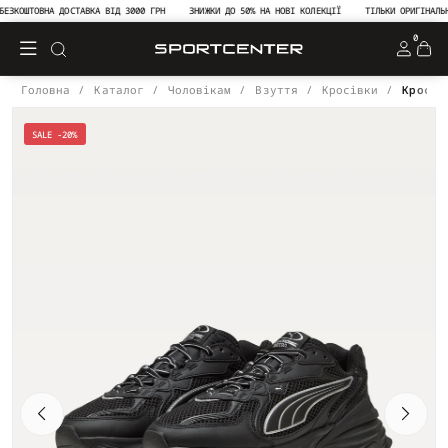
ЗКОШТОВНА ДОСТАВКА ВІД 3000 ГРН
ЗНИЖКИ ДО 50% НА НОВІ КОЛЕКЦІЇ
ТІЛЬКИ ОРИГІНАЛЬНА 
0
Головна
Каталог
Чоловікам
Взуття
Кросівки
Кросів
SALE -20%