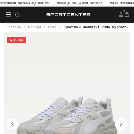
ЗКОШТОВНА ДОСТАВКА ВІД 3000 ГРН
ЗНИЖКИ ДО 50% НА НОВІ КОЛЕКЦІЇ
ТІЛЬКИ ОРИГІНАЛЬНА 
0
Головна
Бренди
Puma
Кросівки чоловічі PUMA Hypnotic L
SALE -20%