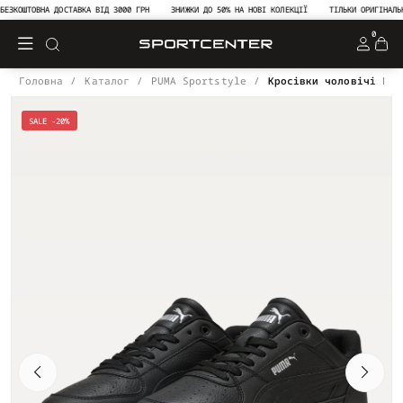
ЗКОШТОВНА ДОСТАВКА ВІД 3000 ГРН
ЗНИЖКИ ДО 50% НА НОВІ КОЛЕКЦІЇ
ТІЛЬКИ ОРИГІНАЛЬНА 
0
Головна
Каталог
PUMA Sportstyle
Кросівки чоловічі PUM
SALE -20%