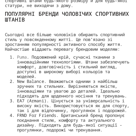
спортивні штани будь-якого розміру й для будь-якої
статури, не виходячи з дому.
ПОПУЛЯРНІ БРЕНДИ ЧОЛОВІЧИХ СПОРТИВНИХ
ШТАНІВ
Сьогодні все більше чоловіків обирають спортивний
стиль у повсякденному житті. Це пов’язано зі
зростанням популярності активного способу життя.
Найчастіше віддають перевагу брендовим моделям:
Puma
. Подовжений крій, сучасні тканини з
інноваційними технологіями. Штани забезпечують
комфорт, довговічність і стильний вигляд,
доступні в широкому виборі кольорів та
моделей.
New Balance. Вважаються одними з найбільш
зручних та стильних. Вирізняються якістю,
інноваціями та увагою до деталей. Ідеально
підходять для щоденного носіння та тренувань.
EA7 (Armani). Цінується за універсальність і
високу якість. Використовується як для спорту,
так і для відпочинку, прогулянок і подорожей.
FRND For Friends. Британський бренд пропонує
поєднання стилю, комфорту та актуального
дизайну. Підходять для будь-якої ситуації -
прогулянки, подорожі чи тренування.