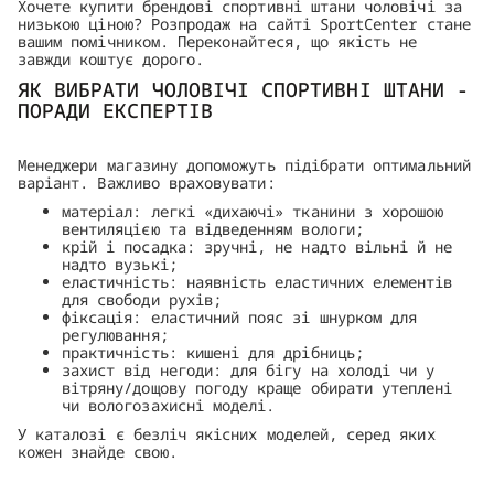
Хочете купити брендові спортивні штани чоловічі за
низькою ціною? Розпродаж на сайті SportCenter стане
вашим помічником. Переконайтеся, що якість не
завжди коштує дорого.
ЯК ВИБРАТИ ЧОЛОВІЧІ СПОРТИВНІ ШТАНИ -
ПОРАДИ ЕКСПЕРТІВ
Менеджери магазину допоможуть підібрати оптимальний
варіант. Важливо враховувати:
матеріал: легкі «дихаючі» тканини з хорошою
вентиляцією та відведенням вологи;
крій і посадка: зручні, не надто вільні й не
надто вузькі;
еластичність: наявність еластичних елементів
для свободи рухів;
фіксація: еластичний пояс зі шнурком для
регулювання;
практичність: кишені для дрібниць;
захист від негоди: для бігу на холоді чи у
вітряну/дощову погоду краще обирати утеплені
чи вологозахисні моделі.
У каталозі є безліч якісних моделей, серед яких
кожен знайде свою.