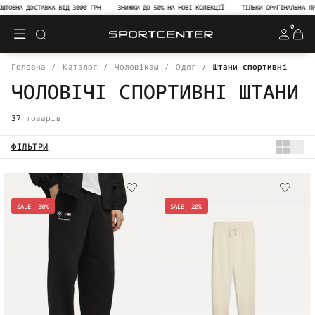
НА ДОСТАВКА ВІД 3000 ГРН
ЗНИЖКИ ДО 50% НА НОВІ КОЛЕКЦІЇ
ТІЛЬКИ ОРИГІНАЛЬНА ПРОДУКЦ
0
Головна
Каталог
Чоловікам
Одяг
Штани спортивні
ЧОЛОВІЧІ СПОРТИВНІ ШТАНИ
37
товарів
ФІЛЬТРИ
SALE -30%
SALE -20%