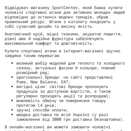
Відвідувач магазину SportCenter, який бажає купити
чоловічі спортивні штани для активних молодих людей
відповідно до останніх модних трендів, обрав
правильний ресурс. Штани з каталогу поєднують у
собі сучасний дизайн та високу якість.
Анатомічний крій, міцні тканини, акуратне пошиття,
рівні шви й надійна фурнітура забезпечують
максимальний комфорт та довговічність.
Купити спортивні штани в інтернет-магазині зручно
завдяки таким перевагам:
великий вибір моделей для теплого та холодного
сезону, актуальні фасони й кольори, повний
розмірний ряд;
оригінальні бренди: на сайті представлені
Puma, New Balance, EA7;
вигідні ціни: світові бренди пропонують
продукцію за доступною вартістю, а також
регулярно проходять акції та розпродажі;
можливість обміну чи повернення товару
протягом 14 днів;
зручні способи оплати;
швидка доставка по всій Україні (у разі
замовлення від 3000 грн доставка безкоштовна).
В онлайн-магазині ви можете замовити чоловічі