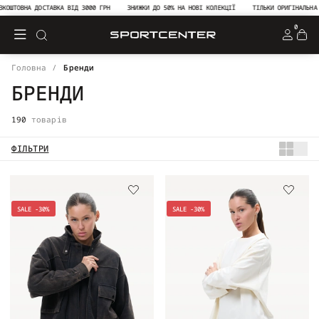
ОВНА ДОСТАВКА ВІД 3000 ГРН
ЗНИЖКИ ДО 50% НА НОВІ КОЛЕКЦІЇ
ТІЛЬКИ ОРИГІНАЛЬНА ПРОД
0
Головна
Бренди
БРЕНДИ
190
товарів
ФІЛЬТРИ
SALE -30%
SALE -30%