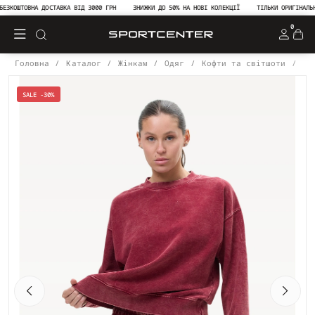
КОШТОВНА ДОСТАВКА ВІД 3000 ГРН
ЗНИЖКИ ДО 50% НА НОВІ КОЛЕКЦІЇ
ТІЛЬКИ ОРИГІНАЛЬНА 
0
Головна
Каталог
Жінкам
Одяг
Кофти та світшоти
Св
SALE -30%