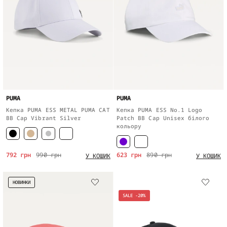
PUMA
PUMA
Кепка PUMA ESS METAL PUMA CAT
Кепка PUMA ESS No.1 Logo
BB Cap Vibrant Silver
Patch BB Cap Unisex білого
кольору
792 грн
990 грн
623 грн
890 грн
У КОШИК
У КОШИК
НОВИНКИ
SALE -20%