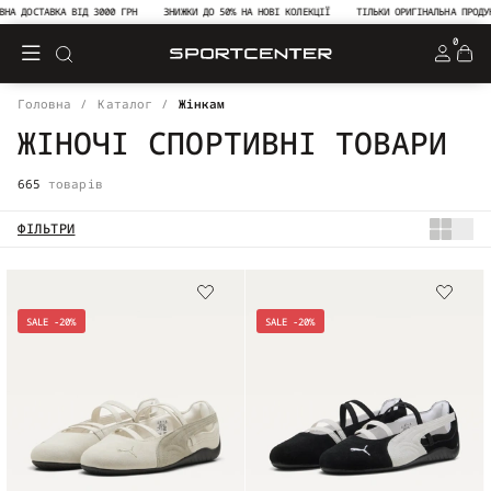
СТАВКА ВІД 3000 ГРН
ЗНИЖКИ ДО 50% НА НОВІ КОЛЕКЦІЇ
ТІЛЬКИ ОРИГІНАЛЬНА ПРОДУКЦІЯ В
0
Головна
Каталог
Жінкам
ЖІНОЧІ СПОРТИВНІ ТОВАРИ
665
товарів
ФІЛЬТРИ
SALE -20%
SALE -20%