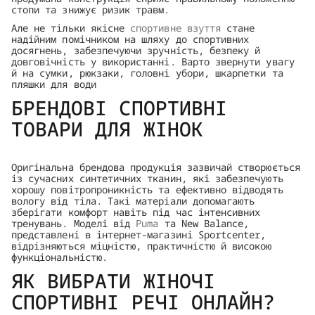
стопи та знижує ризик травм.
Але не тільки якісне
спортивне взуття
стане
надійним помічником на шляху до спортивних
досягнень, забезпечуючи зручність, безпеку й
довговічність у використанні. Варто звернути увагу
й на сумки, рюкзаки, головні убори, шкарпетки та
пляшки для води
БРЕНДОВІ СПОРТИВНІ
ТОВАРИ ДЛЯ ЖІНОК
Оригінальна брендова продукція зазвичай створюється
із сучасних синтетичних тканин, які забезпечують
хорошу повітропроникність та ефективно відводять
вологу від тіла. Такі матеріали допомагають
зберігати комфорт навіть під час інтенсивних
тренувань. Моделі від
Puma
та New Balance,
представлені в інтернет-магазині Sportcenter,
відрізняються міцністю, практичністю й високою
функціональністю.
ЯК ВИБРАТИ ЖІНОЧІ
СПОРТИВНІ РЕЧІ ОНЛАЙН?