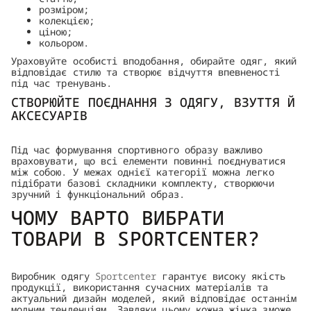
розміром;
колекцією;
ціною;
кольором.
Ураховуйте особисті вподобання, обирайте одяг, який
відповідає стилю та створює відчуття впевненості
під час тренувань.
СТВОРЮЙТЕ ПОЄДНАННЯ З ОДЯГУ, ВЗУТТЯ Й
АКСЕСУАРІВ
Під час формування спортивного образу важливо
враховувати, що всі елементи повинні поєднуватися
між собою. У межах однієї категорії можна легко
підібрати базові складники комплекту, створюючи
зручний і функціональний образ.
ЧОМУ ВАРТО ВИБРАТИ
ТОВАРИ В SPORTCENTER?
Виробник одягу
Sportcenter
гарантує високу якість
продукції, використання сучасних матеріалів та
актуальний дизайн моделей, який відповідає останнім
модним тенденціям. Завдяки цьому кожна жінка зможе