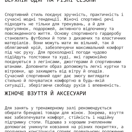
Спортивний стиль поєднує зручність, практичність і
сучасні модні тенденції. Жіночі спортивні речі
підходять не тільки для тренувань, а й для
прогулянок, подорожей, активного відпочинку та
повсякденного життя. Основу спортивного гардеробу
становлять футболки й топи з дихаючих та еластичних
матеріалів. Вони можуть мати як вільний, так й
облягаючий крій, забезпечуючи максимальний комфорт
під час руху. Для прохолодної погоди чудово
підійдуть толстовки та худі, які гармонійно
поєднуються з легінсами, джоггерами й спортивними
штанами. Доповнити образ допоможуть легкі куртки та
вітровки, що захищають від вітру й опадів.
Сучасний спортивний одяг дає змогу виглядати
стильно й почуватися комфортно в будь-якій
ситуації, зберігаючи свободу рухів і впевненість.
ЖІНОЧЕ ВЗУТТЯ Й АКСЕСУАРИ
Для занять у тренажерному залі рекомендується
обирати брендові товари для жінок. Зокрема, взуття
має забезпечувати комфорт, стійкість і надійну
підтримку стопи. Підошва з хорошим зчепленням
допомагає уникнути ковзання на різних покриттях, а
продумана конструкція сприяє правильному положенню