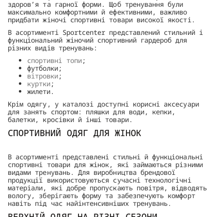
здоров’я та гарної форми. Щоб тренування були
максимально комфортними й ефективними, важливо
придбати жіночі спортивні товари високої якості.
В асортименті Sportcenter представлений стильний і
функціональний жіночий спортивний гардероб для
різних видів тренувань:
спортивні топи
;
футболки;
вітровки
;
куртки
;
жилети.
Крім одягу, у каталозі доступні корисні аксесуари
для занять спортом: пляшки для води, кепки,
балетки, кросівки й інші товари.
СПОРТИВНИЙ ОДЯГ ДЛЯ ЖІНОК
В асортименті представлені стильні й функціональні
спортивні товари для жінок, які займаються різними
видами тренувань. Для виробництва брендової
продукції використовуються сучасні технологічні
матеріали, які добре пропускають повітря, відводять
вологу, зберігають форму та забезпечують комфорт
навіть під час найінтенсивніших тренувань.
ВЕРХНІЙ ОДЯГ НА РІЗНІ СЕЗОНИ