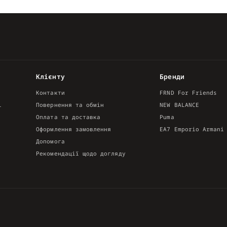
Клієнту
Бренди
Контакти
FRND For Friends
і
Повернення та обмін
NEW BALANCE
Оплата та доставка
Puma
Оформлення замовлення
EA7 Emporio Armani
Допомога
Рекомендації щодо догляду