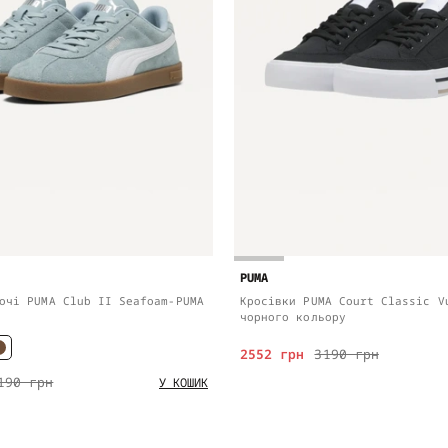
PUMA
очі PUMA Club II Seafoam-PUMA
Кросівки PUMA Court Classic V
чорного кольору
2552 грн
3190 грн
190 грн
У КОШИК