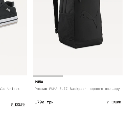
PUMA
ulc Unisex
Рюкзак PUMA BUZZ Backpack чорного кольору
1790 грн
У КОШИК
У КОШИК