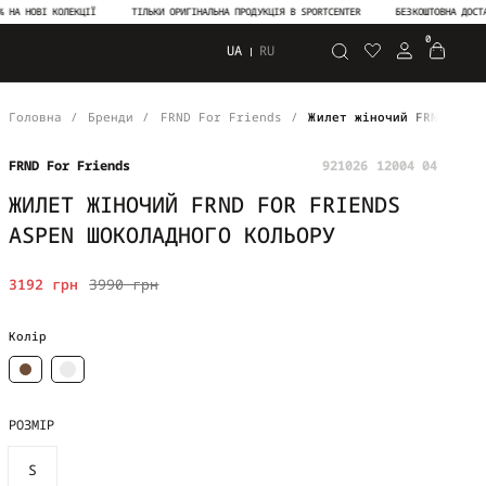
ОВІ КОЛЕКЦІЇ
ТІЛЬКИ ОРИГІНАЛЬНА ПРОДУКЦІЯ В SPORTCENTER
БЕЗКОШТОВНА ДОСТАВКА В
0
UA
RU
Пошук
Головна
Бренди
FRND For Friends
Жилет жіночий FRND FOR 
FRND For Friends
921026 12004 04
ЖИЛЕТ ЖІНОЧИЙ FRND FOR FRIENDS
ASPEN ШОКОЛАДНОГО КОЛЬОРУ
3192 грн
3990 грн
Колір
РОЗМІР
S