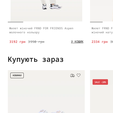
Жилет жіночий FRND FOR FRIENDS Aspen
Жилет FRND F
молочного кольору
жіночий нату
3192 грн
3990 грн
2334 грн
3
У КОШИК
Купують зараз
НОВИНКИ
Безкоштовна доставка
SALE -20%