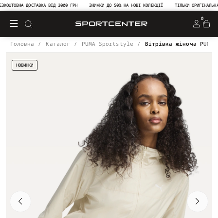
ОШТОВНА ДОСТАВКА ВІД 3000 ГРН
ЗНИЖКИ ДО 50% НА НОВІ КОЛЕКЦІЇ
ТІЛЬКИ ОРИГІНАЛЬНА П
0
Головна
Каталог
PUMA Sportstyle
Вітрівка жіноча PUMA 
НОВИНКИ