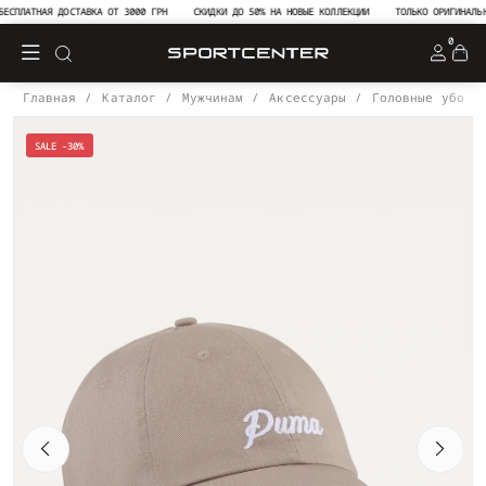
СПЛАТНАЯ ДОСТАВКА ОТ 3000 ГРН
СКИДКИ ДО 50% НА НОВЫЕ КОЛЛЕКЦИИ
ТОЛЬКО ОРИГИНАЛЬНАЯ
0
Главная
Каталог
Мужчинам
Аксессуары
Головные уборы
SALE -30%