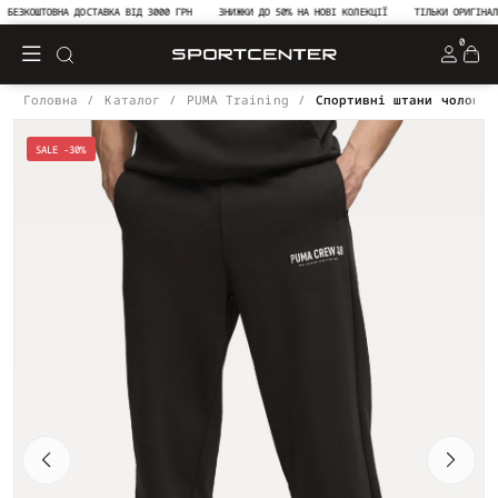
ЕЗКОШТОВНА ДОСТАВКА ВІД 3000 ГРН
ЗНИЖКИ ДО 50% НА НОВІ КОЛЕКЦІЇ
ТІЛЬКИ ОРИГІНАЛЬН
0
Головна
Каталог
PUMA Training
Спортивні штани чоловіч
SALE -30%