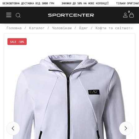
БЕЗКОШТОВНА ДОСТАВКА ВІД 3000 ГРН
ЗНИЖКИ ДО 50% НА НОВІ КОЛЕКЦІЇ
ТІЛЬКИ ОРИГІНАЛЬН
0
Головна
Каталог
Чоловікам
Одяг
Кофти та світшоти
SALE -50%