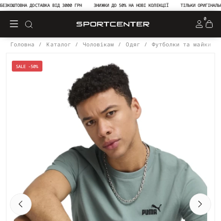
КОШТОВНА ДОСТАВКА ВІД 3000 ГРН
ЗНИЖКИ ДО 50% НА НОВІ КОЛЕКЦІЇ
ТІЛЬКИ ОРИГІНАЛЬНА 
0
Головна
Каталог
Чоловікам
Одяг
Футболки та майки
SALE -50%