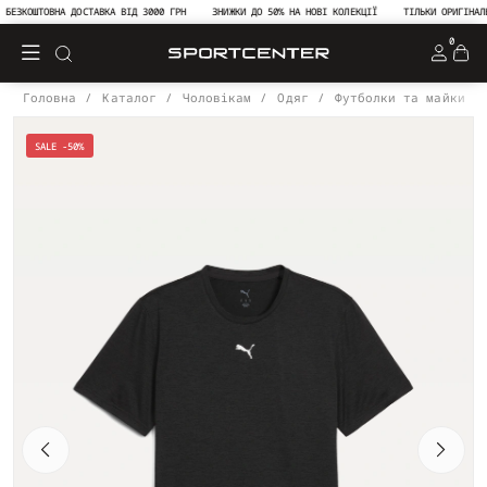
ЕЗКОШТОВНА ДОСТАВКА ВІД 3000 ГРН
ЗНИЖКИ ДО 50% НА НОВІ КОЛЕКЦІЇ
ТІЛЬКИ ОРИГІНАЛЬН
0
Головна
Каталог
Чоловікам
Одяг
Футболки та майки
SALE -50%