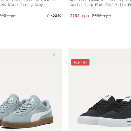
UMA Black-Strong Gray
Spritz-Deep Plum-PUMA White-P
290 грн
2152 грн
2690 грн
У КОШИК
SALE -20%