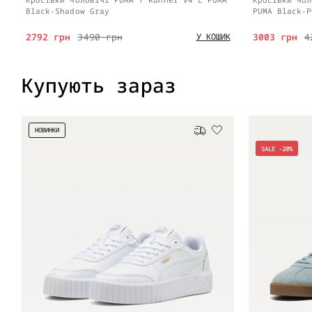
Black-Shadow Gray
PUMA Black-P
2792 грн
3490 грн
3003 грн
4
У КОШИК
Купують зараз
НОВИНКИ
Безкоштовна доставка
SALE -20%