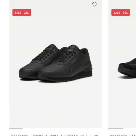
SALE -20%
SALE -30%
Кросівки чоловічі PUMA T Runner v4 L PUMA
Кросівки чол