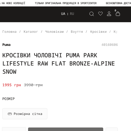
ОВІ КОЛЕКЦІЇ
ТІЛЬКИ ОРИГІНАЛЬНА ПРОДУКЦІЯ В SPORTCENTER
БЕЗКОШТОВНА ДОСТАВКА В
0
UA
RU
Пошук
Головна
Каталог
Чоловікам
Взуття
Кросівки
Кросівки
Puma
40160606
КРОСІВКИ ЧОЛОВІЧІ PUMA PARK
LIFESTYLE RAW FLAT BRONZE-ALPINE
SNOW
1995 грн
3990 грн
РОЗМІР
Розмірна сітка