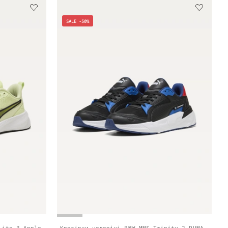
SALE -50%
Lite 3 Apple
Кросівки чоловічі BMW MMS Trinity 2 PUMA