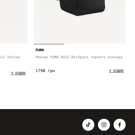
PUMA
ulc Unisex
Рюкзак PUMA BUZZ Backpack чорного кольору
1790 грн
У КОШИК
У КОШИК