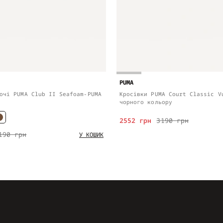
PUMA
очі PUMA Club II Seafoam-PUMA
Кросівки PUMA Court Classic V
чорного кольору
2552 грн
3190 грн
190 грн
У КОШИК