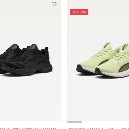
SALE -20%
овічі PUMA Softride Escalate
Кросівки чоловічі PUMA Flyer 