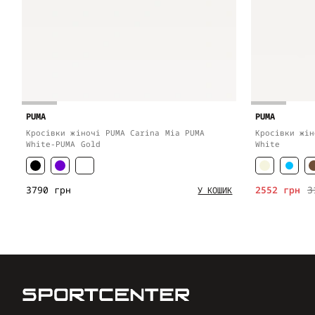
PUMA
PUMA
Кросівки жіночі PUMA Carina Mia PUMA
Кросівки жін
White-PUMA Gold
White
3790 грн
2552 грн
3
У КОШИК