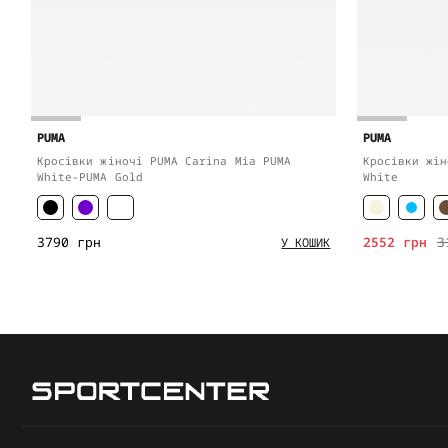
PUMA
PUMA
Кросівки жіночі PUMA Carina Mia PUMA
Кросівки жін
White-PUMA Gold
White
3790 грн
2552 грн
3
У КОШИК