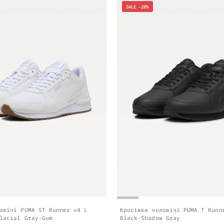
SALE -20%
овічі PUMA ST Runner v4 L
Кросівки чоловічі PUMA T Runn
lacial Gray-Gum
Black-Shadow Gray