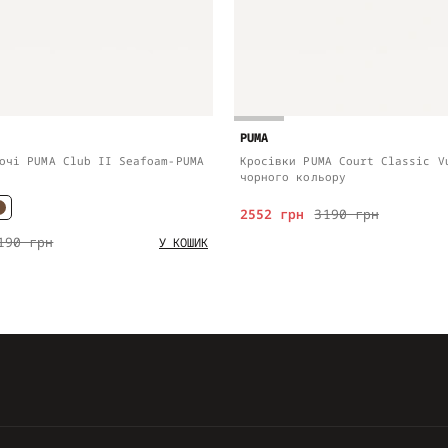
PUMA
очі PUMA Club II Seafoam-PUMA
Кросівки PUMA Court Classic V
чорного кольору
2552 грн
3190 грн
190 грн
У КОШИК