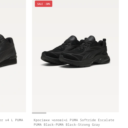
SALE -30%
er v4 L PUMA
Кросівки чоловічі PUMA Softride Escalate
PUMA Black-PUMA Black-Strong Gray