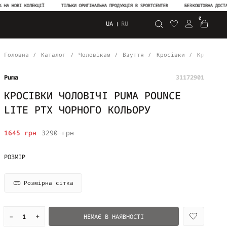
ОВІ КОЛЕКЦІЇ
ТІЛЬКИ ОРИГІНАЛЬНА ПРОДУКЦІЯ В SPORTCENTER
БЕЗКОШТОВНА ДОСТАВКА В
0
UA
RU
Пошук
Головна
Каталог
Чоловікам
Взуття
Кросівки
Кросівки
Puma
31172901
КРОСІВКИ ЧОЛОВІЧІ PUMA POUNCE
LITE PTX ЧОРНОГО КОЛЬОРУ
1645 грн
3290 грн
РОЗМІР
Розмірна сітка
–
+
НЕМАЄ В НАЯВНОСТІ