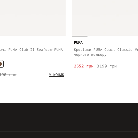
PUMA
очі PUMA Club II Seafoam-PUMA
Кросівки PUMA Court Classic V
чорного кольору
2552 грн
3190 грн
190 грн
У КОШИК