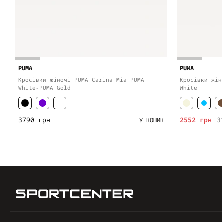
PUMA
PUMA
Кросівки жіночі PUMA Carina Mia PUMA
Кросівки жін
White-PUMA Gold
White
3790 грн
2552 грн
3
У КОШИК