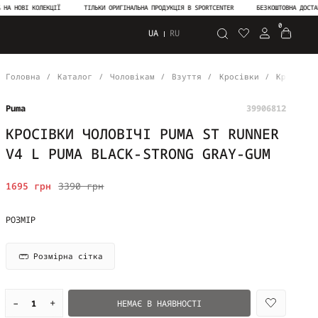
ВІ КОЛЕКЦІЇ
ТІЛЬКИ ОРИГІНАЛЬНА ПРОДУКЦІЯ В SPORTCENTER
БЕЗКОШТОВНА ДОСТАВКА ВІ
0
UA
RU
Пошук
Головна
Каталог
Чоловікам
Взуття
Кросівки
Кросівки
Puma
39906812
КРОСІВКИ ЧОЛОВІЧІ PUMA ST RUNNER
V4 L PUMA BLACK-STRONG GRAY-GUM
1695 грн
3390 грн
РОЗМІР
Розмірна сітка
–
+
НЕМАЄ В НАЯВНОСТІ