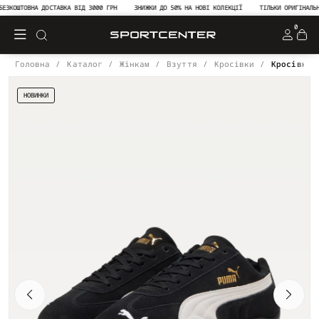
КОШТОВНА ДОСТАВКА ВІД 3000 ГРН
ЗНИЖКИ ДО 50% НА НОВІ КОЛЕКЦІЇ
ТІЛЬКИ ОРИГІНАЛЬНА 
0
Головна
Каталог
Жінкам
Взуття
Кросівки
Кросівки 
НОВИНКИ