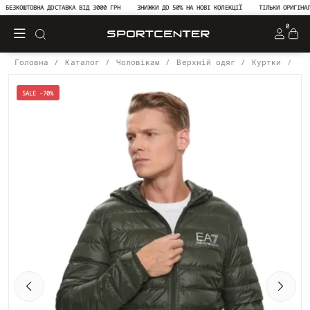
БЕЗКОШТОВНА ДОСТАВКА ВІД 3000 ГРН
ЗНИЖКИ ДО 50% НА НОВІ КОЛЕКЦІЇ
ТІЛЬКИ ОРИГІНАЛЬН
0
Головна
Каталог
Чоловікам
Верхній одяг
Куртки
Ку
SALE -70%