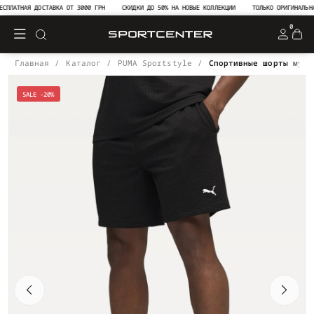
ЛАТНАЯ ДОСТАВКА ОТ 3000 ГРН
СКИДКИ ДО 50% НА НОВЫЕ КОЛЛЕКЦИИ
ТОЛЬКО ОРИГИНАЛЬНАЯ 
0
Главная
Каталог
PUMA Sportstyle
Спортивные шорты мужс
SALE -20%