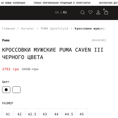
ВЫЕ КОЛЛЕКЦИИ
ТОЛЬКО ОРИГИНАЛЬНАЯ ПРОДУКЦИЯ В SPORTCENTER
БЕСПЛАТНАЯ ДОСТАВКА 
0
UA
RU
Поиск
Главная
Каталог
PUMA Sportstyle
Кроссовки мужские PUMA 
Puma
40448402
КРОССОВКИ МУЖСКИЕ PUMA CAVEN III
ЧЕРНОГО ЦВЕТА
2792 грн
3490 грн
Цвет
РАЗМЕР
41
42
42.5
43
44
44.5
45