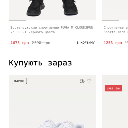
Шорты мужские спортивные PUMA M CLOUDSPUN
Спортивные ш
7' SHORT черного цвета
Shorts Mediu
1673 грн
2390 грн
1253 грн
1
В КОРЗИНУ
Купують зараз
НОВИНКИ
Бесплатная доставка
SALE -20%