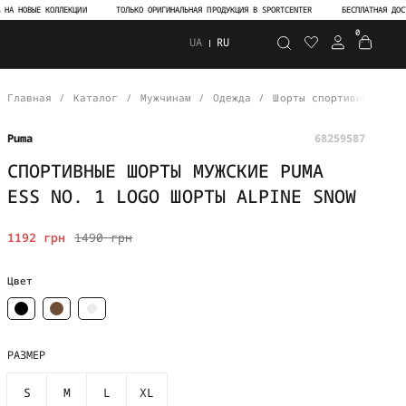
ВЫЕ КОЛЛЕКЦИИ
ТОЛЬКО ОРИГИНАЛЬНАЯ ПРОДУКЦИЯ В SPORTCENTER
БЕСПЛАТНАЯ ДОСТАВКА 
0
UA
RU
Поиск
Главная
Каталог
Мужчинам
Одежда
Шорты спортивные
С
Puma
68259587
СПОРТИВНЫЕ ШОРТЫ МУЖСКИЕ PUMA
ESS NO. 1 LOGO ШОРТЫ ALPINE SNOW
1192 грн
1490 грн
Цвет
РАЗМЕР
S
M
L
XL