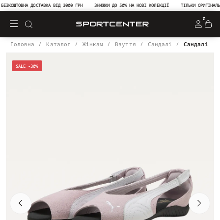
ЕЗКОШТОВНА ДОСТАВКА ВІД 3000 ГРН
ЗНИЖКИ ДО 50% НА НОВІ КОЛЕКЦІЇ
ТІЛЬКИ ОРИГІНАЛЬНА
0
Головна
Каталог
Жінкам
Взуття
Сандалі
Сандалі жі
SALE -30%