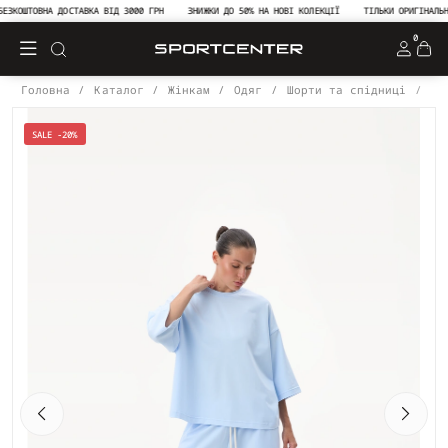
КОШТОВНА ДОСТАВКА ВІД 3000 ГРН
ЗНИЖКИ ДО 50% НА НОВІ КОЛЕКЦІЇ
ТІЛЬКИ ОРИГІНАЛЬНА 
0
Головна
Каталог
Жінкам
Одяг
Шорти та спідниці
Шо
SALE -20%